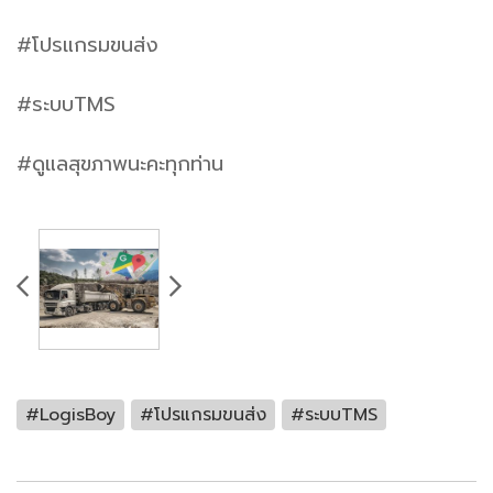
#โปรแกรมขนส่ง
#ระบบTMS
#ดูแลสุขภาพนะคะทุกท่าน
#LogisBoy
#โปรแกรมขนส่ง
#ระบบTMS