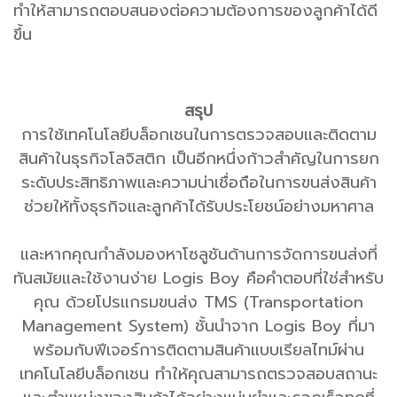
ทำให้สามารถตอบสนองต่อความต้องการของลูกค้าได้ดี
ขึ้น
สรุป
การใช้เทคโนโลยีบล็อกเชนในการตรวจสอบและติดตาม
สินค้าในธุรกิจโลจิสติก เป็นอีกหนึ่งก้าวสำคัญในการยก
ระดับประสิทธิภาพและความน่าเชื่อถือในการขนส่งสินค้า
ช่วยให้ทั้งธุรกิจและลูกค้าได้รับประโยชน์อย่างมหาศาล
และหากคุณกำลังมองหาโซลูชันด้านการจัดการขนส่งที่
ทันสมัยและใช้งานง่าย Logis Boy คือคำตอบที่ใช่สำหรับ
คุณ ด้วยโปรแกรมขนส่ง TMS (Transportation
Management System) ชั้นนำจาก Logis Boy ที่มา
พร้อมกับฟีเจอร์การติดตามสินค้าแบบเรียลไทม์ผ่าน
เทคโนโลยีบล็อกเชน ทำให้คุณสามารถตรวจสอบสถานะ