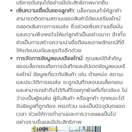
บริหารต้นทุนได้อย่างมีประสิทธิภาพมากขึ้น
เพิ่มความเชื่อมั่นของลูกค้า:
บล็อกเชนทำให้ลูกค้า
สามารถติดตามสถานะของสินค้าได้แบบเรียลไทม์
ตลอดเส้นทางการขนส่ง ซึ่งช่วยเพิ่มความเชื่อมั่น
และความพึงพอใจให้แก่ลูกค้าเป็นอย่างมาก อีกทั้ง
ยังเป็นการสร้างความน่าเชื่อถือและภาพลักษณ์ที่ดี
ให้แก่แบรนด์และธุรกิจอีกด้วย
การจัดการข้อมูลแบบเรียลไทม์:
คุณสมบัติสำคัญ
ของบล็อกเชนคือการบันทึกและอัปเดตข้อมูลแบบเรี
ยลไทม์ ข้อมูลเกี่ยวกับสินค้า เช่น ตำแหน่ง สถานะ
และประวัติการขนส่ง จะถูกบันทึกลงบนบล็อกเชน
และสามารถเข้าถึงได้ทันทีโดยทุกฝ่ายที่เกี่ยวข้อง ไม่
ว่าจะเป็นผู้ขนส่ง ผู้รับสินค้า หรือลูกค้า ทุกคนจะได้
รับข้อมูลที่ถูกต้อง ครบถ้วน และเป็นปัจจุบันตลอด
เวลา ช่วยให้การทำงานและการวางแผนเป็นไป
อย่างราบรื่นและมีประสิทธิภาพ