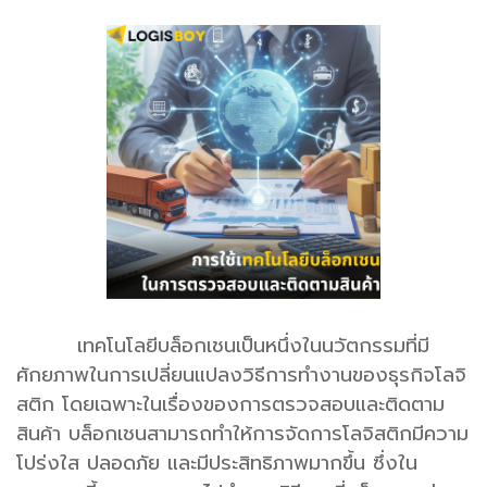
เทคโนโลยีบล็อกเชนเป็นหนึ่งในนวัตกรรมที่มี
ศักยภาพในการเปลี่ยนแปลงวิธีการทำงานของธุรกิจโลจิ
สติก โดยเฉพาะในเรื่องของการตรวจสอบและติดตาม
สินค้า บล็อกเชนสามารถทำให้การจัดการโลจิสติกมีความ
โปร่งใส ปลอดภัย และมีประสิทธิภาพมากขึ้น ซึ่งใน