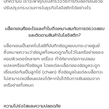
บทความนี้ เราจะพาคุณไปสำรวจวิธีการที่บล็อกเชนช่วย
ปรับปรุงกระบวนการในธุรกิจโลจิสติกได้อย่างไร
บล็อกเชนคืออะไรและทำไมถึงเหมาะสมกับการตรวจสอบ
และติดตามสินค้าในโลจิสติก?
บล็อกเชนเป็นเทคโนโลยีที่บันทึกข้อมูลแบบกระจายศูนย์
ซึ่งหมายความว่าข้อมูลทั้งหมดถูกเก็บไว้ในเครือข่ายของ
คอมพิวเตอร์หลายๆ เครื่อง ทำให้ยากต่อการปลอม
แปลงหรือแก้ไขข้อมูล โดยแต่ละบล็อกของข้อมูลจะถูก
เชื่อมต่อกันเป็นลูกโซ่ (chain) ซึ่งข้อมูลในแต่ละบล็อกจะ
ไม่สามารถเปลี่ยนแปลงได้หากไม่ได้รับการยินยอมจาก
เครือข่ายทั้งหมด
ความโปร่งใสและความปลอดภัย